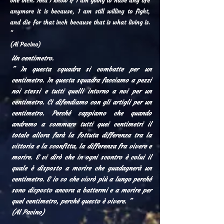
one inch.
And I know if I am going to have any life
anymore it is because, I am still willing to fight,
and die for that inch because that is what living is.
"
(Al Pacino)
Un centimetro.
" In questa squadra si combatte per un
centimetro. In questa squadra facciamo a pezzi
noi stessi e tutti quelli intorno a noi per un
centimetro. Ci difendiamo con gli artigli per un
centimetro. Perché sappiamo che quando
andremo a sommare tutti quei centimetri il
totale allora farà la fottuta differenza tra la
vittoria e la sconfitta, la differenza fra vivere e
morire. E vi dirò che in ogni scontro è colui il
quale è disposto a morire che guadagnerà un
centimetro. E io so che vivrò più a lungo perché
sono disposto ancora a battermi e a morire per
quel centimetro, perché questo è vivere. "
(Al Pacino)