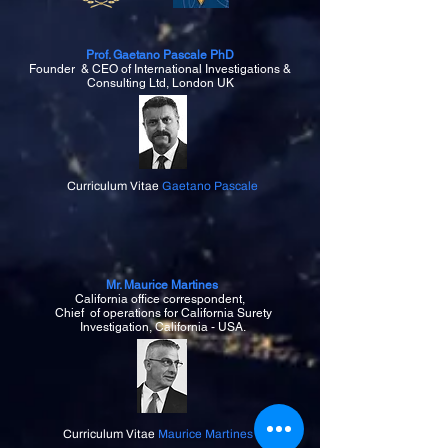
Prof. Gaetano Pascale PhD
Founder & CEO of
International Investigations &
Consulting Ltd, London UK
Curriculum Vitae
Gaetano Pascale
Mr. Maurice Martines
California office correspondent,
Chief of operations for California S
urety
Investigation, California - USA.
Curriculum Vitae
Maurice Martines