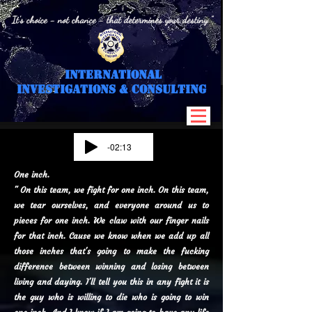
" It's choice - not chance - that determines your destiny "
International
I
nvestigations & Consulting
-02:13
One inch.
" On this team, we fight for one inch. On this team,
we tear ourselves, and everyone around us to
pieces for one inch. We claw with our finger nails
for that inch. Cause we know when we add up all
those inches that's going to make the fucking
difference between winning and losing between
living and daying. I'll tell you this in any fight it is
the guy who is willing to die who is going to win