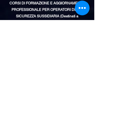
CORSI DI FORMAZIONE E AGGIORNAMENTO
PROFESSIONALE PER OPERATORI DELLA
SICUREZZA SUSSIDIARIA (Destinati a
professionisti che operano in Italia)
TRAINING AND PROFESSIONAL UPDATE
COURSES FOR SUBSIDIARY SECURITY
OPERATORS (intended for professionals operating
in Italy)
International Investigations & Consulting ltd
in
partnership con aziende referenziate, promuove
e organizza corsi di formazione e
aggiornamento professionale che si propongono
di fornire ai partecipanti competenze essenziali
a livello valutativo, metodologico e professionale
nei diversi ambiti legati al settore della
sicurezza sussidiaria.
Obiettivi
I percorsi formativi, adeguati alle richieste di
qualificazione professionale e di formazione
permanente, intendono trasmettere competenze
basilari nell'ambito delle figure chiamate a
concorrere alla sicurezza pubblica e privata,
consentendo ai corsisti, una volta ultimato il
percorso, di operare effettivamente ed
attivamente.