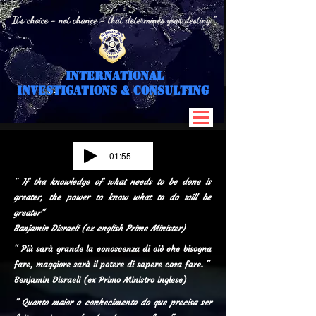
" It's choice - not chance - that determines your destiny "
International
I
nvestigations & Consulting
-01:55
"
If tha knowledge of what needs to be done is
greater, the power to know what to do will be
greater"
Banjamin Disraeli (ex english Prime Minister)
" Più sarà grande la conoscenza di ciò che bisogna
fare, maggiore sarà il potere di sapere cosa fare. "
Benjamin Disraeli (ex Primo Ministro inglese)
" Quanto maior o conhecimento do que precisa ser