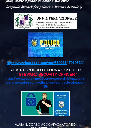
feito, maior o poder de saber o que fazer"
Benjamin Disraeli (ex primeiro Ministro britanico)
https://www.facebook.com/reel/569236
479195824
AL VIA IL CORSO DI FORMAZIONE PER
" STEWARD SECURITY OFFICER " .
https://www.cepionline.it/corso-corso-di-formazione-
per-steward-security-officer-nel-contrasto-al-covid-
19/
AL VIA IL CORSO ACCOMPAGNATORE DI