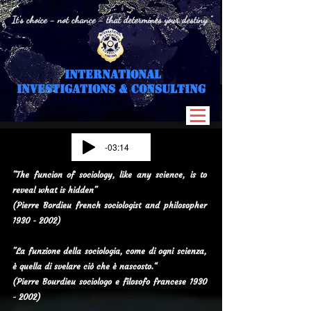
" It's choice - not chance - that determines your destiny "
International
I
nvestigations & Consulting
-03:14
"The funcion of sociology, like any science, is to
reveal what is hidden"
(Pierre Bordieu french sociologist and philosopher
1930 - 2002)
"La funzione della sociologia, come di ogni scienza,
è quella di svelare ciò che è nascosto.“
(Pierre Bourdieu sociologo e filosofo francese
1930
- 2002)