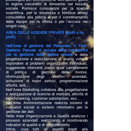
in regime carcerario di reinserirsi nel tessuto
sociale.
Fornisce consulenze per la ricerca
scientifica, per la sicurezza e fornisce altresì
consulenze alla polizia e per il coordinamento
delle équipe per la difesa o per l’accusa nei
singoli casi.
AREA DELLE AZIENDE PRIVATE (profit e no
profit)
Nell’Area di gestione del Personale, Il Prof.
Gaetano Pascale si occupa delle consulenze
per la gestione delle risorse umane
e della
progettazione e realizzazione di analisi volte a
rispondere ai problemi organizzativi individuati,
suggerendo interventi pratici quali cambiamenti
di politica di gestione delle risorse,
riformulazione degli obiettivi aziendali,
istituzione di nuovi servizi, programmazione
attività, ecc…
Nell’Area Marketing collabora alla progettazione
e realizzazione di ricerche di mercato, attività di
benchmarking, customer satisfaction, ecc…
Nell'Area Amministrazione realizza sistemi di
indicatori sociali e sistemi informativi per la
gestione dei dati.
Nelle Aree Organizzazione e Qualità analizza i
processi aziendali, realizzando e monitorando
indicatori di qualità e di miglioramento.
Infine, cura tutti gli aspetti legati alla