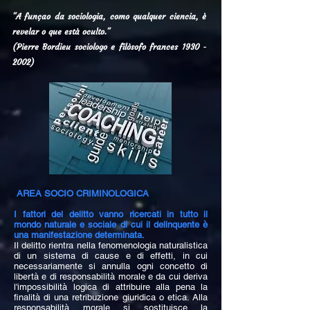
"A funçao da sociologia, como qualquer ciencia, è
revelar o que està oculto."
(Pierre Bordieu sociologo e filòsofo frances
1930 -
2002)
AREA SOCIO CRIMINOLOGICA
I fattori del delitto vanno ricercati in tutto il
mondo naturale e sociale di cui il delinquente è
una manifestazione determinata.
Il delitto rientra nella fenomenologia naturalistica
di un sistema di cause e di effetti, in cui
necessariamente si annulla ogni concetto di
libertà e di responsabilità morale e da cui deriva
l'impossibilità logica di attribuire alla pena la
finalità di una retribuzione giuridica o etica.
Alla
responsabilità morale si sostituisce la