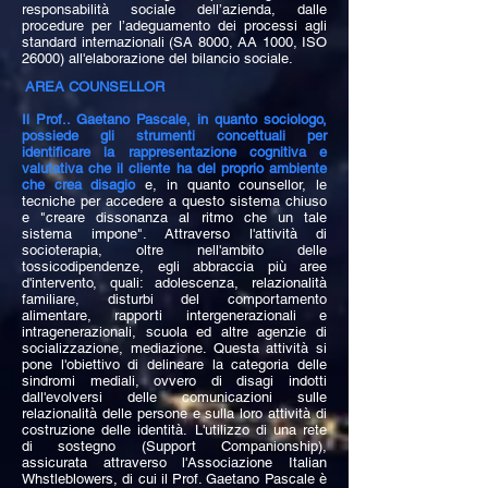
responsabilità sociale dell’azienda, dalle
procedure per l’adeguamento dei processi agli
standard internazionali (SA 8000, AA 1000, ISO
26000) all'elaborazione del bilancio sociale.
AREA COUNSELLOR
Il Prof.. Gaetano Pascale, in quanto sociologo,
possiede gli strumenti concettuali per
identificare la rappresentazione cognitiva e
valutativa che il cliente ha del proprio ambiente
che crea disagio
e, in quanto counsellor, le
tecniche per accedere a questo sistema chiuso
e "creare dissonanza al ritmo che un tale
sistema impone".
Attraverso l'attività di
socioterapia, oltre nell'ambito delle
tossicodipendenze, egli abbraccia più aree
d'intervento, quali: adolescenza, relazionalità
familiare, disturbi del comportamento
alimentare, rapporti intergenerazionali e
intragenerazionali, scuola ed altre agenzie di
socializzazione, mediazione.
Questa attività si
pone l'obiettivo di delineare la categoria delle
sindromi mediali, ovvero di disagi indotti
dall'evolversi delle comunicazioni sulle
relazionalità delle persone e sulla loro attività di
costruzione delle identità.
L'utilizzo di una rete
di sostegno (Support Companionship),
assicurata attraverso l'Associazione Italian
Whstleblowers, di cui il Prof. Gaetano Pascale è