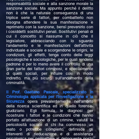
responsabilità sociale e alla sanzione morale la
sanzione sociale. Ma appunto perché il delitto
non è che la naturale conseguenza di una
triplice serie di fattori, per combatterlo non
bisogna attendere la sua manifestazione e
reprimerlo con la sanzione, bensì prevenirlo con
i cosiddetti sostitutivi penali.
Sostitutivi penali di
cui il concetto si riassume in ciò che il
legislatore, abbracciando con lo sguardo
l'andamento e le manifestazioni dell'attività
individuale e sociale e scorgendone le origini, le
condizioni, gli effetti, tenga conto delle leggi
psicologiche e sociologiche, per le quali rendersi
padrone o per lo meno avere il controllo di una
gran parte dei fattori criminosi, e specialmente
di quelli sociali, per influire così in modo
indiretto, ma più sicuro, sull'andamento della
criminalità.
Il Prof. Gaetano Pascale, specializzato in
Criminologia applicata per l'Investigazione e la
Sicurezza
opera prevalentemente nell'ambito
della ricerca scientifica ed in quello forense-
giudiziario.
Egli formula le diagnosi per
ricostruire i fattori e le condizioni che hanno
portato all'attuazione di un crimine, valuta la
pericolosità sociale di chi ha commesso un
reato o potrebbe compierlo, definisce gli
interventi di rieducazione e di assistenza
psicologica per permettere al delinquente posto